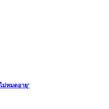
่ไม่หมดอายุ’