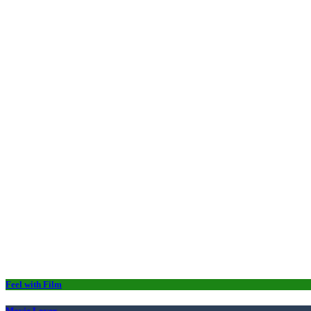
Feel with Film
Movie Lover