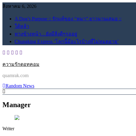
Skip
สิงหาคม 6, 2026
to
content
A Dog’s Purpose :: รักแท้ของ “หมา” ยาวนานเสมอ ::
ใต้หล้า
ทางข้างหน้า…ยังมีสิ่งดีๆรออยู่
Chungking Express ‘โลกนี้มีอะไรบ้างที่ไม่หมดอายุ’
ความรักดอทคอม
quamrak.com
Random News
Manager
Writer