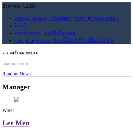
Skip
สิงหาคม 7, 2026
to
content
A Dog’s Purpose :: รักแท้ของ “หมา” ยาวนานเสมอ ::
ใต้หล้า
ทางข้างหน้า…ยังมีสิ่งดีๆรออยู่
Chungking Express ‘โลกนี้มีอะไรบ้างที่ไม่หมดอายุ’
ความรักดอทคอม
quamrak.com
Random News
Manager
Writer
Lee Men