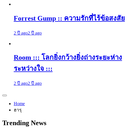
Forrest Gump :: ความรักที่ไร้ข้อสงสัย
2 ปี ago
2 ปี ago
Room ::: โลกยิ่งกว้างยิ่งถ่างระยะห่าง
ระหว่างใจ :::
2 ปี ago
2 ปี ago
Home
ฮารุ
Trending News