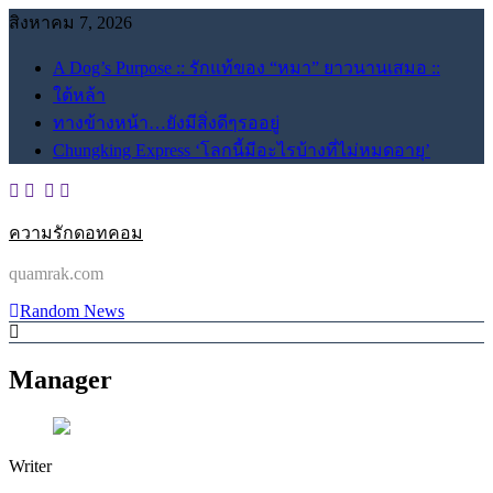
Skip
สิงหาคม 7, 2026
to
content
A Dog’s Purpose :: รักแท้ของ “หมา” ยาวนานเสมอ ::
ใต้หล้า
ทางข้างหน้า…ยังมีสิ่งดีๆรออยู่
Chungking Express ‘โลกนี้มีอะไรบ้างที่ไม่หมดอายุ’
ความรักดอทคอม
quamrak.com
Random News
Manager
Writer