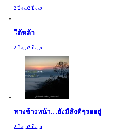
2 ปี ago
2 ปี ago
ใต้หล้า
2 ปี ago
2 ปี ago
ทางข้างหน้า…ยังมีสิ่งดีๆรออยู่
2 ปี ago
2 ปี ago