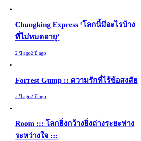
Chungking Express ‘โลกนี้มีอะไรบ้าง
ที่ไม่หมดอายุ’
2 ปี ago
2 ปี ago
Forrest Gump :: ความรักที่ไร้ข้อสงสัย
2 ปี ago
2 ปี ago
Room ::: โลกยิ่งกว้างยิ่งถ่างระยะห่าง
ระหว่างใจ :::