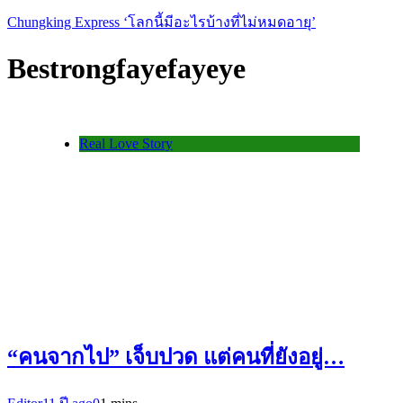
Chungking Express ‘โลกนี้มีอะไรบ้างที่ไม่หมดอายุ’
Bestrongfayefayeye‬
Real Love Story
“คนจากไป” เจ็บปวด แต่คนที่ยังอยู่…