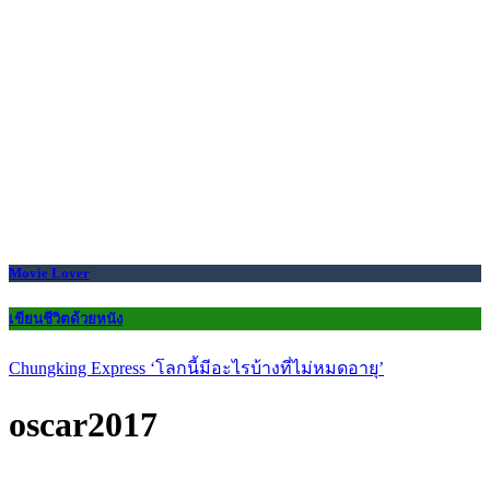
Movie Lover
เขียนชีวิตด้วยหนัง
Chungking Express ‘โลกนี้มีอะไรบ้างที่ไม่หมดอายุ’
oscar2017