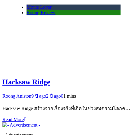
Movie Lover
Roong Review
Hacksaw Ridge
Roong Aniston
9 ปี ago
2 ปี ago
0
1 mins
Hacksaw Ridge สร้างจากเรื่องจริงที่เกิดในช่วงสงครามโลกค…
Read More