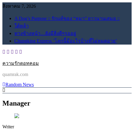
Skip
สิงหาคม 7, 2026
to
content
A Dog’s Purpose :: รักแท้ของ “หมา” ยาวนานเสมอ ::
ใต้หล้า
ทางข้างหน้า…ยังมีสิ่งดีๆรออยู่
Chungking Express ‘โลกนี้มีอะไรบ้างที่ไม่หมดอายุ’
ความรักดอทคอม
quamrak.com
Random News
Manager
Writer