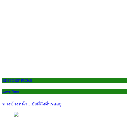
EDITORS’ PICKS
Love Note
ทางข้างหน้า…ยังมีสิ่งดีๆรออยู่