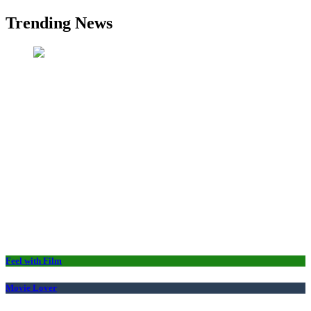
Trending News
Feel with Film
Movie Lover