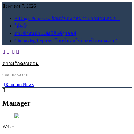
Skip
สิงหาคม 7, 2026
to
content
A Dog’s Purpose :: รักแท้ของ “หมา” ยาวนานเสมอ ::
ใต้หล้า
ทางข้างหน้า…ยังมีสิ่งดีๆรออยู่
Chungking Express ‘โลกนี้มีอะไรบ้างที่ไม่หมดอายุ’
ความรักดอทคอม
quamrak.com
Random News
Manager
Writer