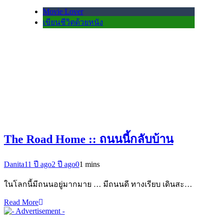
Movie Lover
เขียนชีวิตด้วยหนัง
The Road Home :: ถนนนี้กลับบ้าน
Danita
11 ปี ago
2 ปี ago
0
1 mins
ในโลกนี้มีถนนอยู่มากมาย … มีถนนดี ทางเรียบ เดินสะ…
Read More