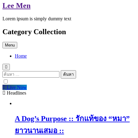
Lee Men
Lorem ipsum is simply dummy text
Category Collection
Menu
Home
ค้นหา
สำหรับ:
Live Now
Headlines
A Dog’s Purpose :: รักแท้ของ “หมา”
ยาวนานเสมอ ::