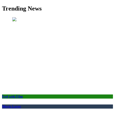
Trending News
Feel with Film
Movie Lover