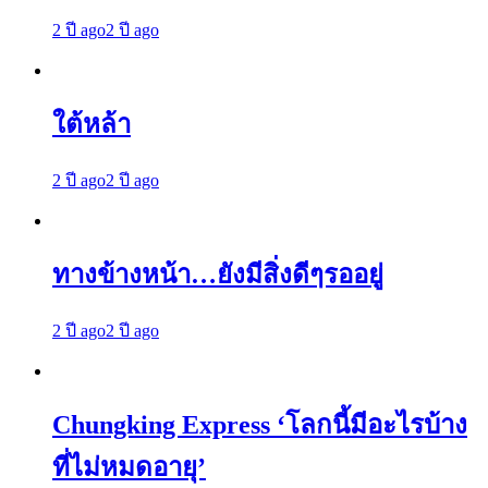
2 ปี ago
2 ปี ago
ใต้หล้า
2 ปี ago
2 ปี ago
ทางข้างหน้า…ยังมีสิ่งดีๆรออยู่
2 ปี ago
2 ปี ago
Chungking Express ‘โลกนี้มีอะไรบ้าง
ที่ไม่หมดอายุ’