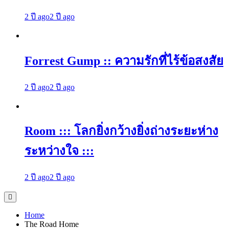
2 ปี ago
2 ปี ago
Forrest Gump :: ความรักที่ไร้ข้อสงสัย
2 ปี ago
2 ปี ago
Room ::: โลกยิ่งกว้างยิ่งถ่างระยะห่าง
ระหว่างใจ :::
2 ปี ago
2 ปี ago
Home
The Road Home