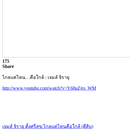
175
Share
ไกลแค่ไหน…คือใกล้ : เจมส์ จิรายุ
http://www.youtube.com/watch?v=Y68uZjro_WM
เจมส์ จิรายุ ตั้งศรีสุข:ไกลแค่ไหนคือใกล้ (ตีสิบ)