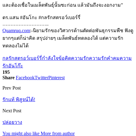
และต้องเชื่อในเมล็ดพันธุ์นั้นซะก่อน แล้วมันถึงจะงอกงาม”
ดร.แสน #อันโกะ #กลรักสตรอว์เบอร์รี่
………………………..
Quamruq.com
:-นิยามรักของวิศวกรด้านตัดต่อพันธุกรรมพืช ฟังดู
ยากๆแต่ก็น่าคิด สรุปง่ายๆ เมล็ดพันธ์ทดลองได้ แต่ความรัก
ทดลองไม่ได้
กลรักสตรอว์เบอร์รี่
กำลังใจ
ข้อคิดความรัก
ความรัก
คำคมความ
รัก
อันโก๊ะ
195
Share
Facebook
Twitter
Pinterest
Prev Post
รักแท้ พิสูจน์ได้!
Next Post
ปล่อยวาง
You might also like
More from author