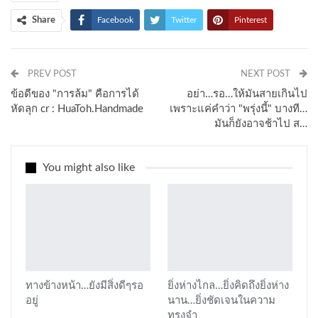
Share
Facebook
Twitter
Pinterest
PREV POST
NEXT POST
ข้อดีของ "การล้ม" คือการได้
อย่า…รอ…ให้มันสายเกินไป
หัดลุก cr : HuaToh.Handmade
เพราะแค่คำว่า "พรุ่งนี้" บางที…
มันก็ยังอาจช้าไป ส…
You might also like
ทางข้างหน้า…ยังมีสิ่งดีๆรอ
ยิ่งห่างไกล…ยิ่งคิดถึงยิ่งห่าง
อยู่
นาน…ยิ่งชัดเจนในความ
ทรงจำ