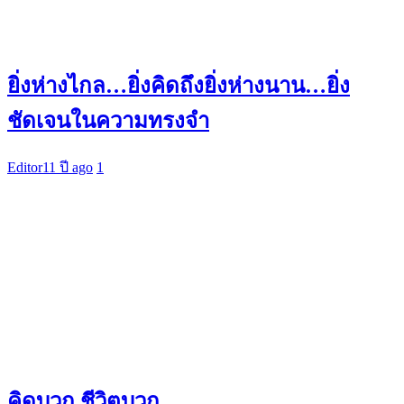
ยิ่งห่างไกล…ยิ่งคิดถึงยิ่งห่างนาน…ยิ่ง
ชัดเจนในความทรงจำ
Editor
11 ปี ago
1
คิดบวก ชีวิตบวก