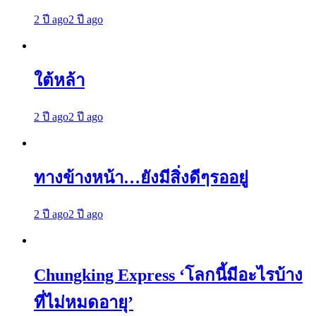
2 ปี ago
2 ปี ago
ใต้หล้า
2 ปี ago
2 ปี ago
ทางข้างหน้า…ยังมีสิ่งดีๆรออยู่
2 ปี ago
2 ปี ago
Chungking Express ‘โลกนี้มีอะไรบ้าง
ที่ไม่หมดอายุ’