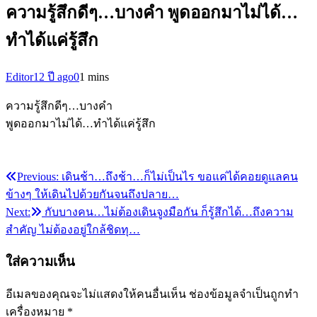
ความรู้สึกดีๆ…บางคำ พูดออกมาไม่ได้…
ทำได้แค่รู้สึก
Editor
12 ปี ago
0
1 mins
ความรู้สึกดีๆ…บางคำ
พูดออกมาไม่ได้…ทำได้แค่รู้สึก
Previous:
เดินช้า…ถึงช้า…ก็ไม่เป็นไร ขอแค่ได้คอยดูแลคน
แนะแนว
ข้างๆ ให้เดินไปด้วยกันจนถึงปลาย…
เรื่อง
Next:
กับบางคน…ไม่ต้องเดินจูงมือกัน ก็รู้สึกได้…ถึงความ
สำคัญ ไม่ต้องอยู่ใกล้ชิดทุ…
ใส่ความเห็น
อีเมลของคุณจะไม่แสดงให้คนอื่นเห็น
ช่องข้อมูลจำเป็นถูกทำ
เครื่องหมาย
*