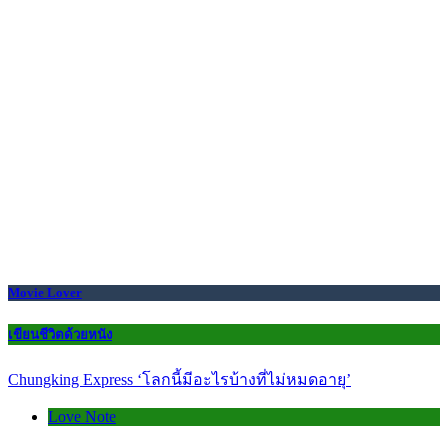
Movie Lover
เขียนชีวิตด้วยหนัง
Chungking Express ‘โลกนี้มีอะไรบ้างที่ไม่หมดอายุ’
Love Note