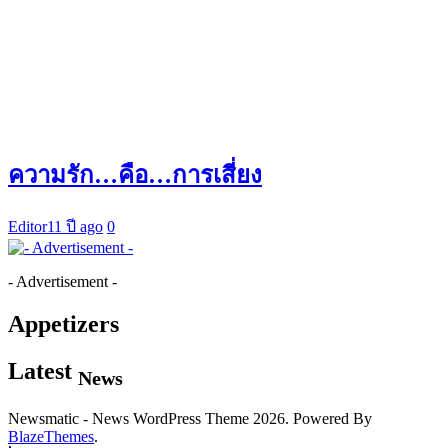
ความรัก…คือ…การเสี่ยง
Editor
11 ปี ago
0
- Advertisement -
Appetizers
Latest
News
Newsmatic - News WordPress Theme 2026. Powered By
BlazeThemes
.