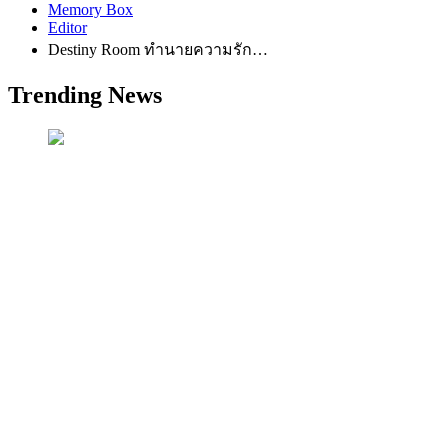
Memory Box
Editor
Destiny Room ทำนายความรัก…
Trending News