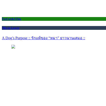
Feel with Film
Movie Lover
A Dog’s Purpose :: รักแท้ของ “หมา” ยาวนานเสมอ ::