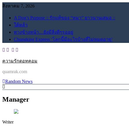
Skip
สิงหาคม 7, 2026
to
content
A Dog’s Purpose :: รักแท้ของ “หมา” ยาวนานเสมอ ::
ใต้หล้า
ทางข้างหน้า…ยังมีสิ่งดีๆรออยู่
Chungking Express ‘โลกนี้มีอะไรบ้างที่ไม่หมดอายุ’
ความรักดอทคอม
quamrak.com
Random News
Manager
Writer