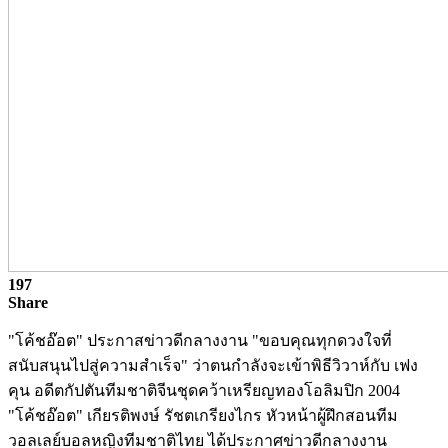
197
Share
"โค้ชอ๊อต" ประกาสข่าวดีกลางงาน "ขอบคุณทุกดวงใจที่
สนับสนุนไปสู่ความสำเร็จ" ว่าตนกำลังจะเข้าพิธีวิวาห์กับ เฟง
คุน อดีตกัปตันทีมชาติจีนชุดคว้าเหรียญทองโอลิมปิก 2004
"โค้ชอ๊อต" เกียรติพงษ์ รัชตเกรียงไกร หัวหน้าผู้ฝึกสอนทีม
วอลเลย์บอลหญิงทีมชาติไทย ได้ประกาศข่าวดีกลางงาน