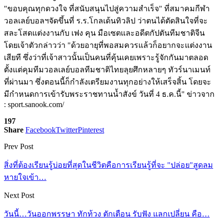
"ขอบคุณทุกดวงใจ ที่สนับสนุนไปสู่ความสำเร็จ" ที่สมาคมกีฬา
วอลเลย์บอลฯจัดขึ้นที่ ร.ร.โกลเด้นทิวลิป ว่าตนได้ตัดสินใจที่จะ
สละโสดแต่งงานกับ เฟง คุน มือเซตและอดีตกัปตันทีมชาติจีน
โดยเจ้าตัวกล่าวว่า "ด้วยอายุที่พอสมควรแล้วก็อยากจะแต่งงาน
เสียที ซึ่งว่าที่เจ้าสาวนั้นเป็นคนที่คุ้นเคยเพราะรู้จักกันมาตลอด
ตั้งแต่คุมทีมวอลเลย์บอลทีมชาติไทยลุยศึกหลายๆ ทัวร์นาเมนท์
ที่ผ่านมา ซึ่งตอนนี้ก็กำลังเตรียมงานทุกอย่างให้เสร็จสิ้น โดยจะ
มีกำหนดการเข้ารับพระราชทานน้ำสังข์ วันที่ 4 ธ.ค.นี้" ข่าวจาก
: sport.sanook.com/
197
Share
Facebook
Twitter
Pinterest
Prev Post
สิ่งที่ต้องเรียนรู้บ่อยที่สุดในชีวิตคือการเรียนรู้ที่จะ "ปล่อย"สูดลม
หายใจเข้า…
Next Post
วันนี้…วันออกพรรษา ทักท้วง ตักเตือน รับฟัง แลกเปลี่ยน คือ…