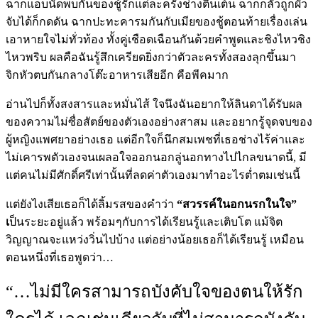
ฉากแอบนัดพบกันของชู้รักแต่ละครั้งช่างตื่นเต้น ฉากกลัวถูกผัว
จับได้ก็กดดัน ฉากปะทะคารมกันกับเมียของชู้ตอนท้ายเรื่องเล่น
เอาหายใจไม่ทั่วท้อง ทั้งคู่เชือดเฉือนกันด้วยคำพูดและชิงไหวชิง
ไหวพริบ ผลคือฉันรู้สึกเครียดยิ่งกว่าตัวละครทั้งสองลุกขึ้นมา
จิกหัวตบกันกลางโต๊ะอาหารเสียอีก คือพีคมาก
อ่านไปก็ทั้งสงสารและหมั่นไส้ ใจนึงฉันอยากให้ลินดาได้รับผล
ของความไม่ซื่อสัตย์ของตัวเองอย่างสาสม และอยากรู้จุดจบของ
ผู้หญิงแพศยาอย่างเธอ แต่อีกใจก็นึกสมเพชที่เธอช่างไร้ค่าและ
ไม่เคารพตัวเองจนเผลอใจออกนอกลู่นอกทางไปไกลขนาดนี้, มี
แต่คนไม่มีศักดิ์ศรีเท่านั้นที่ลดค่าตัวเองมาทำอะไรต่ำตมเช่นนี้
แต่ยังไงเสียเธอก็ได้ลิ้มรสของคำว่า
“สวรรค์ในอกนรกในใจ”
เ
ป็นระยะอยู่แล้ว พร้อมๆกับการได้เรียนรู้และเติบโต แม้จิต
วิญญาณจะแหว่งวิ่นไปบ้าง แต่อย่างน้อยเธอก็ได้เรียนรู้ เหมือน
ตอนหนึ่งที่เธอพูดว่า…
“…ไม่มีใครสามารถบังคับใจของตนให้รัก