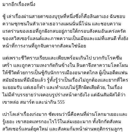
มากอีกเรื่องหนึ่ง
ชู้ เล่าเรื่องผ่านสายตาของบุรุษที่หนึ่งซึ่งก็คือลินดาเอง ฉันชอบ
ความซุกซนในหัวเวลาเธอวางแผนนั่นนี่โน่น และชอบความ
แรดร่านของเธอที่ถูกฝั
งกลบอยู่ภายใต้กรอบสังคมอันเคร่งครัด
ของสวิสเซอร์แลนด์และภาพความเป็นเมียและแม่ที่แสนดี ทั้งยัง
หน้าที่การงานที่ถูกจับตาจากสังคมใช่น้อย
แต่เพราะชีวิตราบเรียบและเพียบพร้อมเกินไป บวกกับโรคซึม
เศร้า และถูกความเหงากัดกินข้างใน ลินดาจึงหาความโลดโผน
ให้ชีวิตด้วยการเป็นชู้กับนักการเมืองอนาคตไกล ผู้เป็นอดีตแฟน
สมัยมัธยมที่มีเมียแล้ว รู้ทั้งรู้ว่าเป็นเรื่องไม่ถูกต้องและยากที่ใคร
จะยอมรับ แต่เธอก็ทำ และทำแบบไม่รู้สึกผิดเสียด้วย, ในเรื่อง
ไม่มีคำบรรยายว่าเจคอบรูปร่างหน้าตายังไง แต่ฉันสัมผัสได้ว่า
เขาหล่อ สมาร์ต และน่ากิน 555
เปาโลเล่าเรื่องเก่งมาก ชัดเจนว่านี่คือคนที่ผ่านโลกมาเยอะและ
รู้เยอะ เขาสอดแทรกอะไรไว้ในเล่มเยอะมาก ทั้งจิกกัดสังคม
สวิสเซอร์แลนด์ยุคใหม่ และสังคมก้มหน้าผ่านพฤติกรรมลูกๆ