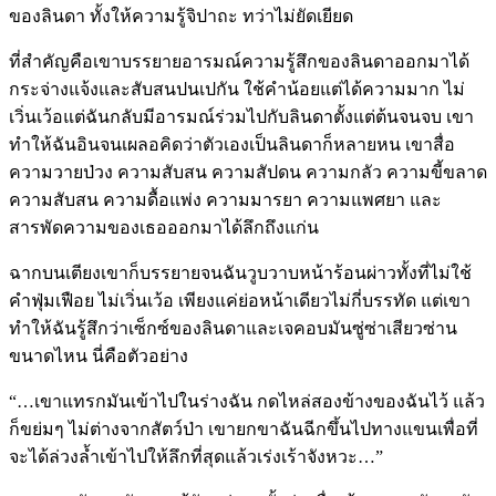
ของลินดา ทั้งให้ความรู้จิปาถะ ทว่าไม่ยัดเยียด
ที่สำคัญคือเขาบรรยายอารมณ์ความรู้สึกของลินดาออกมาได้
กระจ่างแจ้งและสับสนปนเปกัน ใช้คำน้อยแต่ได้ความมาก ไม่
เวิ่นเว้อแต่ฉันกลับมีอารมณ์ร่วมไปกับลินดาตั้งแต่ต้นจนจบ เขา
ทำให้ฉันอินจนเผลอคิดว่าตัวเองเป็นลินดาก็หลายหน เขาสื่อ
ความวายป่วง ความสับสน ความสัปดน ความกลัว ความขี้ขลาด
ความสับสน ความดื้อแพ่ง ความมารยา ความแพศยา และ
สารพัดความของเธอออกมาได้ลึกถึงแก่น
ฉากบนเตียงเขาก็บรรยายจนฉันวูบวาบหน้าร้อนผ่าวทั้งที่ไม่ใช้
คำฟุ่มเฟือย ไม่เวิ่นเว้อ เพียงแค่ย่อหน้าเดียวไม่กี่บรรทัด แต่เขา
ทำให้ฉันรู้สึกว่าเซ็กซ์ของลินดาและเจคอบมันซู่ซ่าเสียวซ่าน
ขนาดไหน นี่คือตัวอย่าง
“…เขาแทรกมันเข้าไปในร่างฉัน กดไหล่สองข้างของฉันไว้ แล้ว
ก็ขย่มๆ ไม่ต่างจากสัตว์ป่า เขายกขาฉันฉีกขึ้นไปทางแขนเพื่อที่
จะได้ล่วงล้ำเข้าไปให้ลึกที่สุดแล้วเร่งเร้าจังหวะ…”