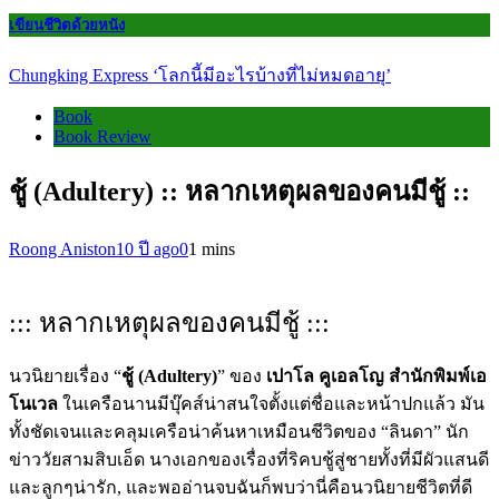
เขียนชีวิตด้วยหนัง
Chungking Express ‘โลกนี้มีอะไรบ้างที่ไม่หมดอายุ’
Book
Book Review
ชู้ (Adultery) :: หลากเหตุผลของคนมีชู้ ::
Roong Aniston
10 ปี ago
0
1 mins
::: หลากเหตุผลของคนมีชู้ :::
นวนิยายเรื่อง “
ชู้ (Adultery)
” ของ
เปาโล คูเอลโญ
สำนักพิมพ์เอ
โนเวล
ในเครือนานมีบุ๊คส์น่าสนใจตั้งแต่ชื่อและหน้าปกแล้ว มัน
ทั้งชัดเจนและคลุมเครือน่าค้นหาเหมือนชีวิตของ “ลินดา” นัก
ข่าววัยสามสิบเอ็ด นางเอกของเรื่องที่ริคบชู้สู่ชายทั้งที่มีผัวแสนดี
และลูกๆน่ารัก, และพออ่านจบฉันก็พบว่านี่คือนวนิยายชีวิตที่ดี