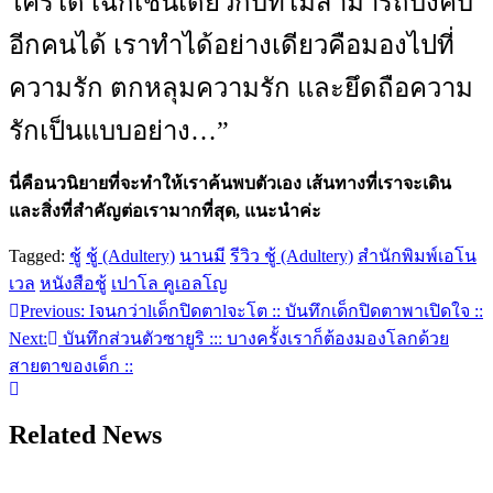
ใครได้ เฉกเช่นเดียวกับที่ไม่สามารถบังคับ
อีกคนได้ เราทำได้อย่างเดียวคือมองไปที่
ความรัก ตกหลุมความรัก และยึดถือความ
รักเป็นแบบอย่าง…”
นี่คือนวนิยายที่จะทำให้เราค้นพบตัวเอง เส้นทางที่เราจะเดิน
และสิ่งที่สำคัญต่อเรามากที่สุด, แนะนำค่ะ
Tagged:
ชู้
ชู้ (Adultery)
นานมี
รีวิว ชู้ (Adultery)
สำนักพิมพ์เอโน
เวล
หนังสือชู้
เปาโล คูเอลโญ
Previous:
Iจนกว่าlเด็กปิดตาlจะโต :: บันทึกเด็กปิดตาพาเปิดใจ ::
แนะแนว
Next:
บันทึกส่วนตัวซายูริ ::: บางครั้งเราก็ต้องมองโลกด้วย
เรื่อง
สายตาของเด็ก ::
Related News