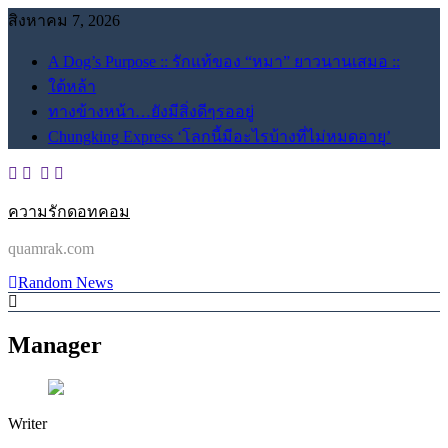
Skip
สิงหาคม 7, 2026
to
content
A Dog’s Purpose :: รักแท้ของ “หมา” ยาวนานเสมอ ::
ใต้หล้า
ทางข้างหน้า…ยังมีสิ่งดีๆรออยู่
Chungking Express ‘โลกนี้มีอะไรบ้างที่ไม่หมดอายุ’
ความรักดอทคอม
quamrak.com
Random News
Manager
Writer