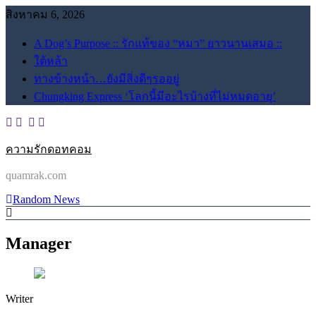
Skip
สิงหาคม 6, 2026
to
content
A Dog’s Purpose :: รักแท้ของ “หมา” ยาวนานเสมอ ::
ใต้หล้า
ทางข้างหน้า…ยังมีสิ่งดีๆรออยู่
Chungking Express ‘โลกนี้มีอะไรบ้างที่ไม่หมดอายุ’
ความรักดอทคอม
quamrak.com
Random News
Manager
Writer