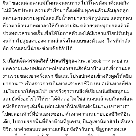
ฝัน” ของแต่ละคนแม้มืดมนจนหนทาง ไม่มีใครดังมาตั้งแต่เกิด
ไม่มีใครประสบความสำเร็จมาต
ั้งแต่ต้น ทุกคนล้วนล้มลุกคลุก
คลานผ่า
นความทุกข์และเสียน้ำตามาสา
รพัดรูปแบบ และทุกคน
ที่ว่ามาล้วนแต่ทดเ
วลาให้กับความฝัน คล้ายๆเตะฟุตบอลแล้วมี
ช่วงท
ดเวลาบาดเจ็บเพื่อให้โอกาสต
ัวเองได้มีเวลาแก้ไขปรับปรุ
ง
จนก้าวไปสู่ยอดของความสำเร
็จในแบบของตัวเอง, ใครที่กำลัง
ท้อ อ่านเล่มนี้น่าจะช่วยเชียร์
อัปได้
5. เ
ถื่อนเจ็ด-วรรณสิงห์ ประเสริฐกุล
-สนพ. a book ==> เคยอ่าน
บทความและบทสัมภาษณ์
ของวรรณสิงห์มาบ้าง แต่เพิ่งอ่านผล
งานรวมของเขา
ครั้งแรก ชื่อและโปรยปกค่อนข้างดึงดู
ดให้หยิบ
มาอ่าน “7 เรื่องราวการเดินทางเสาะหาช
ีวิต บน 7 เส้นทางที่พ่อ
แม่ไม่อยากให้
คุณไป” เอาจริงๆวรรณสิงห์เขียนหนัง
สือสนุกนะ
แถมยังทิ้งอะไรไว้ให้เราได้
คิดต่อ ไม่ใช่อ่านจบแล้วจบกันเหมือ
น
หนังสือดาษๆเล่มอื่น (พ่อแม่เขาก็นักเขียนดังนี่
เนาะ) เขาพาเรา
ไปตะลอนทัวร์ที่ป่า
แอมะซอน, ค้นหาความหมายของชีวิตที่อิ
น
เดีย, ไปตามรอยพื้นที่ต้องห้ามที่
ยูเครน, ปีนภูเขาหิมาลัยไปค้นหา
ชีวิ
ต, หาคำตอบแห่งความเกลียดชังที
่รวันดา, ขี่อูฐกลางทะเล