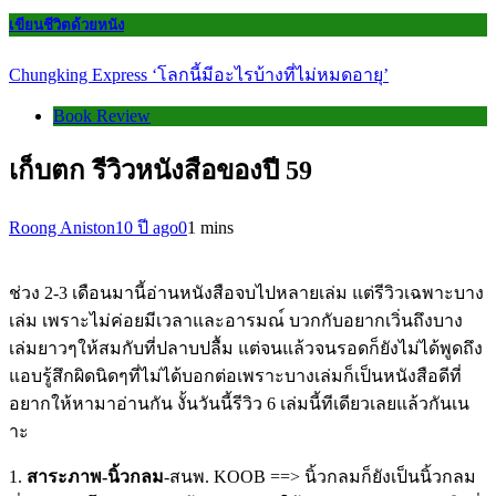
เขียนชีวิตด้วยหนัง
Chungking Express ‘โลกนี้มีอะไรบ้างที่ไม่หมดอายุ’
Book Review
เก็บตก รีวิวหนังสือของปี 59
Roong Aniston
10 ปี ago
0
1 mins
ช่วง 2-3 เดือนมานี้อ่านหนังสือจบไปห
ลายเล่ม แต่รีวิวเฉพาะบาง
เล่ม เพราะไม่ค่อยมีเวลาและอารมณ
์ บวกกับอยากเวิ่นถึงบาง
เล่มย
าวๆให้สมกับที่ปลาบปลื้ม แต่จนแล้วจนรอดก็ยังไม่ได้พ
ูดถึง
แอบรู้สึกผิดนิดๆที่ไม่ได้บ
อกต่อเพราะบางเล่มก็เป็นหนั
งสือดีที่
อยากให้หามาอ่านกั
น งั้นวันนี้รีวิว 6 เล่มนี้ทีเดียวเลยแล้วกันเน
าะ
1.
สาระภาพ-นิ้วกลม
-สนพ. KOOB ==> นิ้วกลมก็ยังเป็นนิ้วกลม