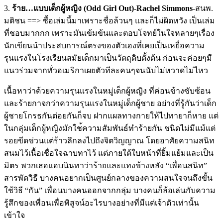
3.
ร้าย…แบบเด็กผู้หญิง (Odd Girl Out)-Rachel Simmons
-สนพ.
มติชน ==> ซื้อเล่มนี้มาเพราะชื่อล้วน
ๆ และก็ไม่ผิดหวัง เป็นเล่ม
ที่ชอบมากกก เพราะมันเข้มข้นและตอบโจทย์
ในใจหลายๆเรื่อง
นักเขียนนำประสบการณ์ตรงของ
ตัวเองที่เคยเป็นเหยื่อความ
รุนแรงในโรงเรียนสมัยเด็กมา
เป็นวัตถุดิบตั้งต้น ก่อนจะค่อยๆมี
แนวร่วมจากทั่
วอเมริกาเผยตัวทีละคนๆจนนับ
ไม่หวาดไม่ไหว
เนื้อหาว่าด้วยความรุนแรงใน
หมู่เด็กผู้หญิง ที่ค่อนข้างซับซ้อน
และร้ายก
าจกว่าความรุนแรงในหมู่เด็ก
ผู้ชาย อย่างที่รู้กันว่าเด็ก
ผู้ชา
ยโกรธกันต่อยกันก็จบ ฝากแผลทางกายให้ไปทายาก็หาย
แต่
ในกลุ่มเด็กผู้หญิงมักใช
้ความสัมพันธ์ทำร้ายกัน ชนิดไม่มีแม้แต่
รอยขีดข่วนแ
ต่ร้าวลึกลงไปถึงจิตวิญญาณ โดยอาศัยความสนิท
สนมไว้เนื้
อเชื่อใจฉาบทาไว้ แต่ภายใต้ใบหน้าที่ยิ้มแย้ม
และเป็น
มิตร พวกเธอแอบนินทาว่าร้ายและแท
งข้างหลัง “เพื่อนสนิท”
สารพัดวิธี บางคนอยากเป็นศูนย์กลางของค
วามสนใจจนถึงขั้น
ใช้วิธี “กัน” เพื่อนบางคนออกจากกลุ่ม บางคนก็ล้อเล่นกับความ
รู้สึ
กของเพื่อนเพื่อพิสูจน์อะไร
บางอย่างที่มีแต่เจ้าตัวเท่
านั้น
เข้าใจ