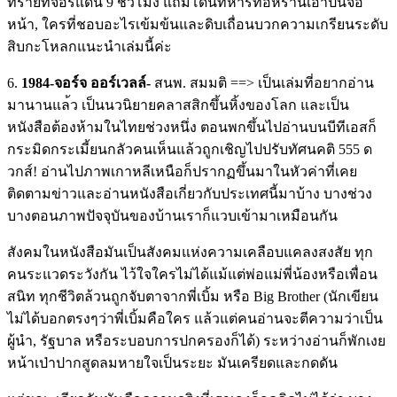
ทรายที่จอร์แ
ดน 9 ชั่วโมง แถมโดนทหารที่อิหร่านเอาปืน
จ่อ
หน้า, ใครที่ชอบอะไรเข้มข้นและดิบ
เถื่อนบวกความเกรียนระดับ
สิ
บกะโหลกแนะนำเล่มนี้ค่ะ
6.
1984-จอร์จ ออร์เวลล์-
สนพ. สมมติ ==> เป็นเล่มที่อยากอ่าน
มานานแล
้ว เป็นนวนิยายคลาสสิกขึ้นหิ้ง
ของโลก และเป็น
หนังสือต้องห้ามในไท
ยช่วงหนึ่ง ตอนพกขึ้นไปอ่านบนบีทีเอสก็
กระมิดกระเมี้ยนกลัวคนเห็นแ
ล้วถูกเชิญไปปรับทัศนคติ 555 ด
วกส์! อ่านไปภาพเกาหลีเหนือก็ปราก
ฏขึ้นมาในหัวค่าที่เคย
ติดตา
มข่าวและอ่านหนังสือเกี่ยวก
ับประเทศนี้มาบ้าง บางช่วง
บางตอนภาพปัจจุบันขอ
งบ้านเราก็แวบเข้ามาเหมือนก
ัน
สังคมในหนังสือมันเป็นสังคม
แห่งความเคลือบแคลงสงสัย ทุก
คนระแวดระวังกัน ไว้ใจใครไม่ได้แม้แต่พ่อแม่
พี่น้องหรือเพื่อน
สนิท ทุกชีวิตล้วนถูกจับตาจากพี่
เบิ้ม หรือ Big Brother (นักเขียน
ไม่ได้บอกตรงๆว่าพ
ี่เบิ้มคือใคร แล้วแต่คนอ่านจะตีความว่าเป
็น
ผู้นำ, รัฐบาล หรือระบอบการปกครองก็ได้) ระหว่างอ่านก็พักเงย
หน้าเป่
าปากสูดลมหายใจเป็นระยะ มันเครียดและกดดัน