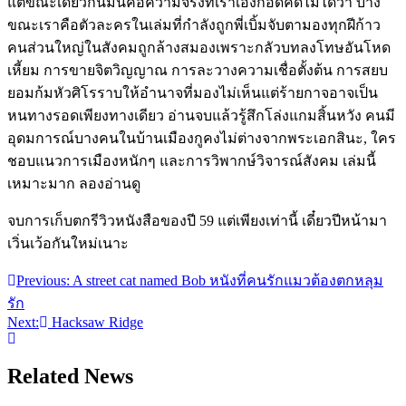
แต่ขณะเดียวกันมันคือความจร
ิงที่เราเองก็อดคิดไม่ได้ว่
า บาง
ขณะเราคือตัวละครในเล่มท
ี่กำลังถูกพี่เบิ้มจับตามอง
ทุกฝีก้าว
คนส่วนใหญ่ในสังคมถูกล้างสม
องเพราะกลัวบทลงโทษอันโหด
เห
ี้ยม การขายจิตวิญญาณ การละวางความเชื่อตั้งต้น การสยบ
ยอมก้มหัวศิโรราบให้อ
ำนาจที่มองไม่เห็นแต่ร้ายกา
จอาจเป็น
หนทางรอดเพียงทางเด
ียว อ่านจบแล้วรู้สึกโล่งแกมสิ้
นหวัง คนมี
อุดมการณ์บางคนในบ้านเม
ืองกูคงไม่ต่างจากพระเอกสิน
ะ, ใคร
ชอบแนวการเมืองหนักๆ และการวิพากษ์วิจารณ์สังคม เล่มนี้
เหมาะมาก ลองอ่านดู
จบการเก็บตกรีวิวหนังสือของ
ปี 59 แต่เพียงเท่านี้ เดี๋ยวปีหน้ามา
เวิ่นเว้อกัน
ใหม่เนาะ
Previous:
A street cat named Bob หนังที่คนรักแมวต้องตกหลุม
แนะแนว
รัก
เรื่อง
Next:
Hacksaw Ridge
Related News