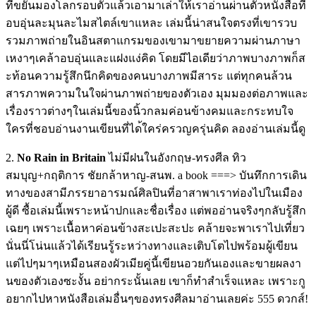
ที่
ขยันมองโลกรอบตัวแล้วเอามาเ
ล่าให้เราอ่า
นผ่านตัวหนังสือที่
อบอุ่นละ
มุนละไมสไตล์เขาแหละ เล่มนี้น่าสนใจตรงที่เขารวบ
รวมภาพถ่ายในอินสตาแกรมของเ
ขามาขยายความผ่านภาษา
เหงาๆเ
คล้าอบอุ่นและแฝงแง่คิด โดยมีไอเดียว่าภาพบางภาพก็ส
ะท้อนความรู้สึกนึกคิดของคน
บางภาพมีสาระ แต่ทุกคนล้วน
สารภาพความในใจ
ผ่านภาพถ่ายของตัวเอง มุมมองต่อภาพและ
เรื่องราวต่
างๆในเล่มนี้ของนิ้วกลมค่อน
ข้างคมและกระทบใจ
ใครที่ชอบอ่านงานเขียนที่ได
้ใคร่ครวญครุ่นคิด ลองอ่านเล่มนี้ดู
2.
No Rain in Britain
ไม่มีฝนในอังกฤษ-ทรงศีล ทิว
สมบุญ+กฤติการ ชัยกล้าหาญ-สนพ. a book ===> บันทึกการเดิน
ทางของสามีภรร
ยาอารมณ์ศิลปินที่อาสาพาเรา
ท่องไปในเมือง
ผู้ดี ซื้อเล่มนี้เพราะหน้าปกและช
ื่อเรื่อง แต่พออ่านจริงๆกลับรู้สึก
เฉ
ยๆ เพราะเนื้อหาค่อนข้างสะเปะส
ะปะ คล้ายจะพาเราไปเที่ยว
นั่นนี
่โน่นแล้วได้เรียนรู้ระหว่า
งทางและเติบโตไปพร้อมผู้เขี
ยน
แต่ไปๆมาๆเหมือนสองผัวเมียค
ู่นี้เขียนอวยกันเองและขายผ
ลงา
นของตัวเองซะงั้น อย่ากระนั้นเลย เขาก็ทำสำเร็จแหละ เพราะกู
อยากไปหาหนังสือเล่ม
อื่นๆของทรงศีลมาอ่านเลยค่ะ
555 ดวกส์!