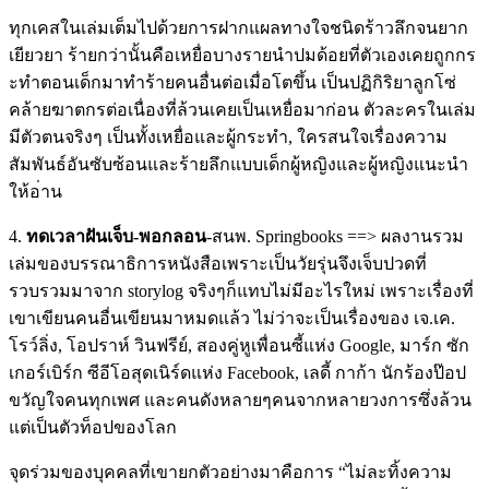
ทุกเคสในเล่มเต็มไปด้วยการฝ
ากแผลทางใจชนิดร้าวลึกจนยาก
เยียวยา ร้ายกว่านั้นคือเหยื่อบางรา
ยนำปมด้อยที่ตัวเองเคยถูกกร
ะทำตอนเด็กมาทำร้ายคนอื่นต่
อเมื่อโตขึ้น เป็นปฏิกิริยาลูกโซ่
คล้ายฆา
ตกรต่อเนื่องที่ล้วนเคยเป็น
เหยื่อมาก่อน ตัวละครในเล่ม
มีตัวตนจริงๆ เป็นทั้งเหยื่อและผู้กระทำ,
ใครสนใจเรื่องความ
สัมพันธ์อ
ันซับซ้อนและร้ายลึกแบบเด็ก
ผู้หญิงและผู้หญิงแนะนำ
ให้อ
่าน
4.
ทดเวลาฝันเจ็บ-พอกลอน
-สนพ. Springbooks ==> ผลงานรวม
เล่มของบรรณาธิการห
นังสือเพราะเป็นวัยรุ่นจึงเ
จ็บปวดที่
รวบรวมมาจาก storylog จริงๆก็แทบไม่มีอะไรใหม่ เพราะเรื่องที่
เขาเขียนคนอื
่นเขียนมาหมดแล้ว ไม่ว่าจะเป็นเรื่องของ เจ.เค.
โรว์ลิ่ง, โอปราห์ วินฟรีย์, สองคู่หูเพื่อนซี้แห่ง Google, มาร์ก ซัก
เกอร์เบิร์ก ซีอีโอสุดเนิร์ดแห่ง Facebook, เลดี้ กาก้า นักร้องป๊อป
ขวัญใจคนทุกเพศ และคนดังหลายๆคนจากหลายวงกา
รซึ่งล้วน
แต่เป็นตัวท็อปของ
โลก
จุดร่วมของบุคคลที่เขายกตัว
อย่างมาคือการ “ไม่ละทิ้งความ