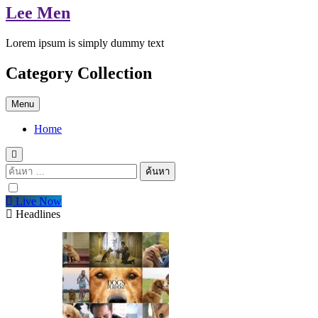
Lee Men
Lorem ipsum is simply dummy text
Category Collection
Menu
Home
ค้นหา
สำหรับ:
Live Now
Headlines