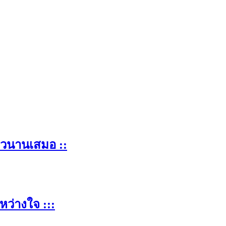
าวนานเสมอ ::
หว่างใจ :::