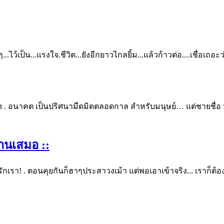
.ไว้เป็น...แรงใจ.ชีวิต...ยังอีกยาวไกลยิ้ม...แล้วก้าวต่อ....เชื่อเถอะว่
onna get . อนาคต เป็นปริศนามืดมิดตลอดกาล สำหรับมนุษย์… แต่ชายชื่
านเสมอ ::
เรา! . ตอนคุยกันก็ฮาๆประสาวงเม้า แต่พอเอาเข้าจริง... เราก็ต้องยอ