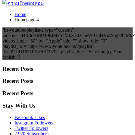
Home
Homepage 4
[bs-youtube-playlist-1 type=”custom”
videos=”aHR0cHMlM0ElMkYlMkZ3d3cueW91dHViZS5jb20
videos_limit=”50″ by=”Apple” title=”” show_title=”0″
playlist_url=”https://www.youtube.com/playlist?
list=PL0D16710E870C2392″ playlist_title=”Stay hungry, Stay
foolish.”]
Recent Posts
Recent Posts
Recent Posts
Stay With Us
Facebook
Likes
Instagram
Followers
Twitter
Followers
2,920
Subscribers