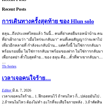
Recent Posts
การเดินทางครั้งสุดท้าย ของ Hlun solo
ฮลุน...ถึงประเทศไทยแล้ว
วันนี้...
คนที่ย่าเคยยืนรอหน้าบ้าน
คน
ที่ย่าเฝ้าถามว่า "เมื่อไหร่จะกลับมา"
คนที่เคยสัญญาว่าจะพาไป
เที่ยวอีกหลายที่
กำลังจะกลับบ้าน...
แต่ครั้งนี้
ไม่ใช่การกลับมา
พร้อมรอยยิ้ม
ไม่ใช่การกลับมาพร้อมของฝาก
ไม่ใช่การกลับมา
เพื่อกอดย่า
ตั๋วใบสุดท้าย…ของ ฮลุน
คือ…ตั๋วที่พาเขากลับมา…
…
Th-Series
เวลาเจอคนใจร้าย…
Editor
มิ.ย. 7, 2026
เวลาเจอคนใจร้าย...
1. ฝึกอดทนไว้
ถ้าทนไหว ก็...ปล่อยมันไป
.
2.ถ้าทนไม่ไหว ต้องไม่ทำ
อะไรที่จะเสียใจภายหลัง
.
3.ถ้าตัดสิน