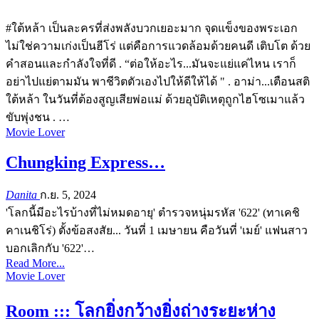
#ใต้หล้า เป็นละครที่ส่งพลังบวกเยอะมาก
จุดแข็งของพระเอก
ไม่ใช่ความเก่งเป็นฮีโร่
แต่คือการแวดล้อมด้วยคนดี
เติบโต ด้วย
คำสอนและกำลังใจที่ดี
.
“ต่อให้อะไร...มันจะแย่แค่ไหน
เราก็
อย่าไปแย่ตามมัน
พาชีวิตตัวเองไปให้ดีให้ได้ "
.
อาม่า...เตือนสติ
ใต้หล้า
ในวันที่ต้องสูญเสียพ่อแม่
ด้วยอุบัติเหตุถูกไฮโซเมาแล้ว
ขับพุ่งชน
.
…
Movie Lover
Chungking Express…
Danita
ก.ย. 5, 2024
'โลกนี้มีอะไรบ้างที่ไม่หมดอายุ' ตำรวจหนุ่มรหัส '622' (ทาเคชิ
คาเนชิโร่) ตั้งข้อสงสัย... วันที่ 1 เมษายน คือวันที่ 'เมย์' แฟนสาว
บอกเลิกกับ '622'…
Read More...
Movie Lover
Room ::: โลกยิ่งกว้างยิ่งถ่างระยะห่าง