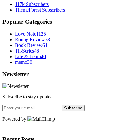
117k
Subscribers
ThemeForest
Subscribers
Popular Categories
Love Note
1125
Roong Review
78
Book Review
61
Th-Series
46
Life & Learn
40
memo
30
Newsletter
Subscribe to stay updated
Subscribe
Powered by
Recent Posts