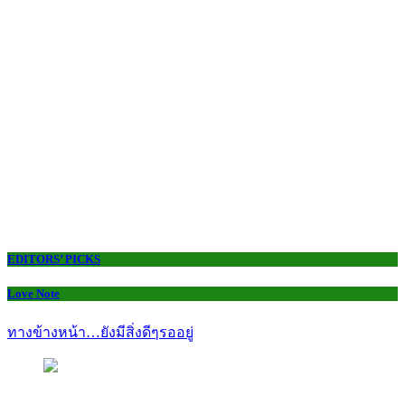
EDITORS’ PICKS
Love Note
ทางข้างหน้า…ยังมีสิ่งดีๆรออยู่