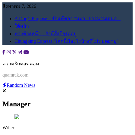
Skip
สิงหาคม 7, 2026
to
content
A Dog’s Purpose :: รักแท้ของ “หมา” ยาวนานเสมอ ::
ใต้หล้า
ทางข้างหน้า…ยังมีสิ่งดีๆรออยู่
Chungking Express ‘โลกนี้มีอะไรบ้างที่ไม่หมดอายุ’
ความรักดอทคอม
quamrak.com
Random News
Manager
Writer