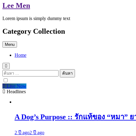
Lee Men
Lorem ipsum is simply dummy text
Category Collection
Menu
Home
ค้นหา
สำหรับ:
Live Now
Headlines
A Dog’s Purpose :: รักแท้ของ “หมา” 
2 ปี ago
2 ปี ago