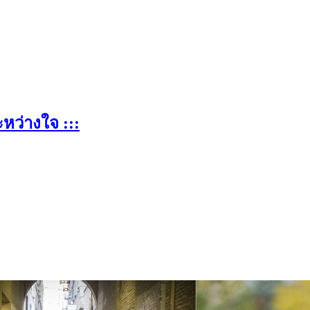
ะหว่างใจ :::