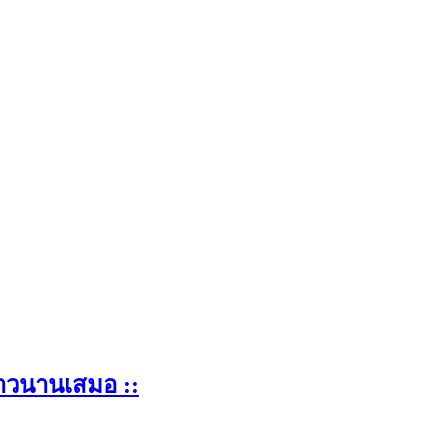
ยาวนานเสมอ ::