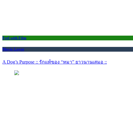
Feel with Film
Movie Lover
A Dog’s Purpose :: รักแท้ของ “หมา” ยาวนานเสมอ ::