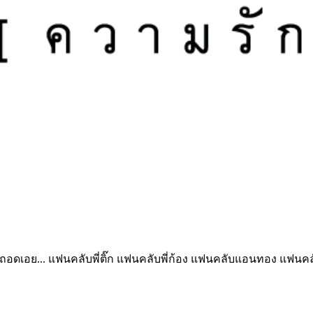
งถอดเอย... แฟนคลับพี่ติ๊ก แฟนคลับพี่ก้อง แฟนคลับแอนทอง แฟนคลั