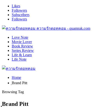
Likes
Followers
Subscribers
Followers
ความรักดอทคอม - quamrak.com
Love Note
Movie Lover
Book Review
Series Review
Life & Learn
Life Note
Home
ฺBrand Pitt
Browsing Tag
ฺBrand Pitt