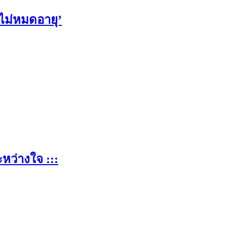
่ไม่หมดอายุ’
ะหว่างใจ :::