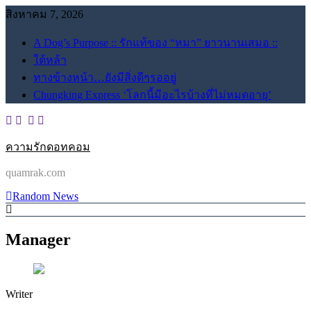
Skip
สิงหาคม 7, 2026
to
content
A Dog’s Purpose :: รักแท้ของ “หมา” ยาวนานเสมอ ::
ใต้หล้า
ทางข้างหน้า…ยังมีสิ่งดีๆรออยู่
Chungking Express ‘โลกนี้มีอะไรบ้างที่ไม่หมดอายุ’
ความรักดอทคอม
quamrak.com
Random News
Manager
Writer