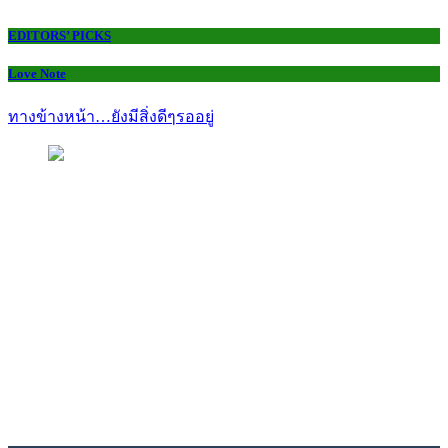
EDITORS’ PICKS
Love Note
ทางข้างหน้า…ยังมีสิ่งดีๆรออยู่