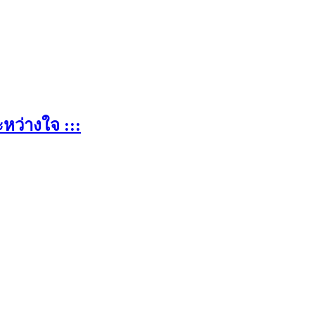
ะหว่างใจ :::