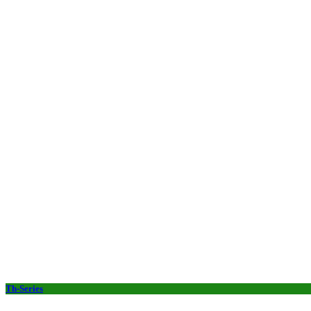
Th-Series