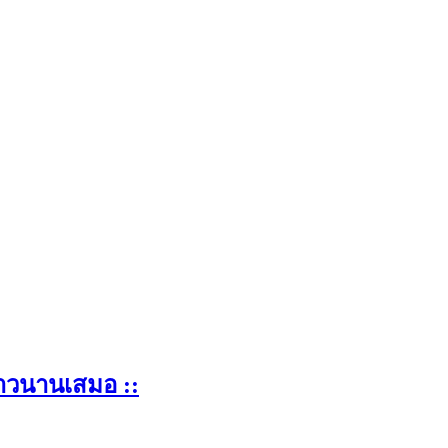
ยาวนานเสมอ ::