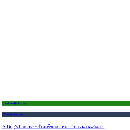
Feel with Film
Movie Lover
A Dog’s Purpose :: รักแท้ของ “หมา” ยาวนานเสมอ ::