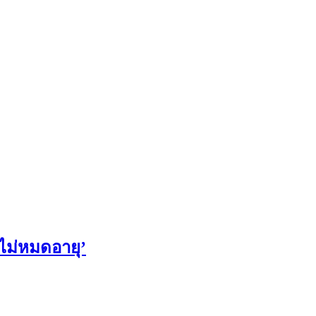
่ไม่หมดอายุ’